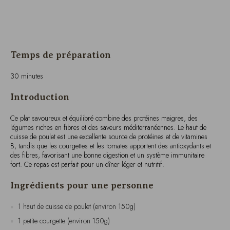
Temps de préparation
30 minutes
Introduction
Ce plat savoureux et équilibré combine des protéines maigres, des
légumes riches en fibres et des saveurs méditerranéennes. Le haut de
cuisse de poulet est une excellente source de protéines et de vitamines
B, tandis que les courgettes et les tomates apportent des antioxydants et
des fibres, favorisant une bonne digestion et un système immunitaire
fort. Ce repas est parfait pour un dîner léger et nutritif.
Ingrédients pour une personne
1 haut de cuisse de poulet (environ 150g)
1 petite courgette (environ 150g)
1 tomate moyenne (environ 120g)
1 cuillère à café d’huile d’olive