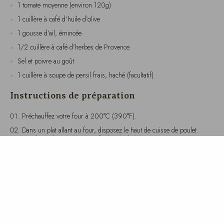
1 gousse d’ail, émincée
1/2 cuillère à café d’herbes de Provence
Sel et poivre au goût
1 cuillère à soupe de persil frais, haché (facultatif)
Instructions de préparation
Préchauffez votre four à 200°C (390°F).
Dans un plat allant au four, disposez le haut de cuisse de poulet.
Arrosez d’une demi-cuillère à café d’huile d’olive et assaisonnez avec
du sel, du poivre et la moitié des herbes de Provence.
Coupez la courgette en rondelles et la tomate en quartiers.
Disposez-les autour du poulet dans le plat.
Ajoutez l’ail émincé sur les légumes, puis arrosez avec le reste de
l’huile d’olive. Saupoudrez le reste des herbes de Provence, du sel et
du poivre.
Enfournez pendant environ 25 minutes, ou jusqu’à ce que le
poulet soit bien cuit et que les légumes soient tendres.
Avant de servir, parsemez de persil frais haché pour une touche de