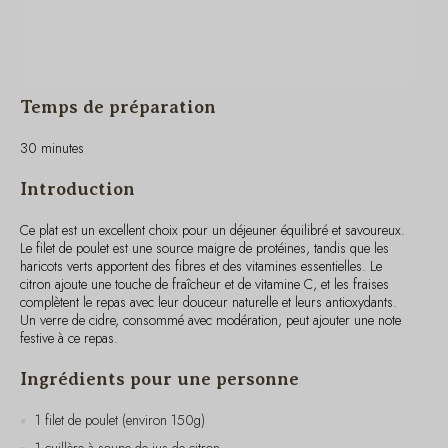
Temps de préparation
30 minutes
Introduction
Ce plat est un excellent choix pour un déjeuner équilibré et savoureux.
Le filet de poulet est une source maigre de protéines, tandis que les
haricots verts apportent des fibres et des vitamines essentielles. Le
citron ajoute une touche de fraîcheur et de vitamine C, et les fraises
complètent le repas avec leur douceur naturelle et leurs antioxydants.
Un verre de cidre, consommé avec modération, peut ajouter une note
festive à ce repas.
Ingrédients pour une personne
1 filet de poulet (environ 150g)
1 cuillère à soupe de jus de citron
1 cuillère à café d’huile d’olive