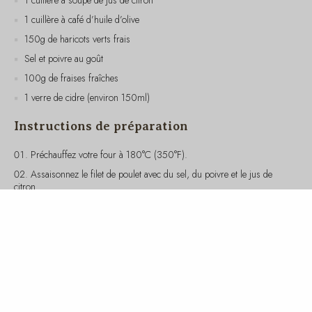
150g de haricots verts frais
Sel et poivre au goût
100g de fraises fraîches
1 verre de cidre (environ 150ml)
Instructions de préparation
Préchauffez votre four à 180°C (350°F).
Assaisonnez le filet de poulet avec du sel, du poivre et le jus de
citron.
Faites chauffer l’huile d’olive dans une poêle à feu moyen. Faites-y
dorer le filet de poulet pendant environ 3-4 minutes de chaque côté.
Transférez le poulet dans un plat allant au four et faites cuire
pendant 15-20 minutes, ou jusqu’à ce qu’il soit bien cuit.
Pendant ce temps, portez une casserole d’eau à ébullition et faites
cuire les haricots verts pendant 5 minutes, jusqu’à ce qu’ils soient
tendres mais encore croquants. Égouttez-les et assaisonnez avec un
peu de sel et de poivre.
Lavez et équeutez les fraises.