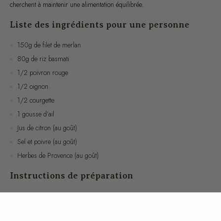
Liste des ingrédients pour une personne
150g de filet de merlan
80g de riz basmati
1/2 poivron rouge
1/2 oignon
1/2 courgette
1 gousse d’ail
Jus de citron (au goût)
Sel et poivre (au goût)
Herbes de Provence (au goût)
Instructions de préparation
Rincez le riz sous l’eau froide jusqu’à ce que l’eau soit claire. Faites
cuire le riz dans une casserole d’eau bouillante salée pendant environ
10-12 minutes, ou selon les instructions de l’emballage. Égouttez et
réservez.
Émincez l’oignon et l’ail. Coupez le poivron et la courgette en petits