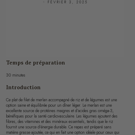
Temps de préparation
30 minutes
Introduction
Ce plat de filet de merlan accompagné de riz et de légumes est une
option saine et équilibrée pour un dîner léger. Le merlan est une
excellente source de protéines maigres et d’acides gras oméga-3,
bénéfiques pour la santé cardiovasculaire. Les légumes ajoutent des
fibres, des vitamines et des minéraux essentiels, tandis que le riz
fournit une source d’énergie durable. Ce repas est préparé sans
matière grasse ajoutée, ce qui en fait une option idéale pour ceux qui
cherchent à maintenir une alimentation équilibrée.