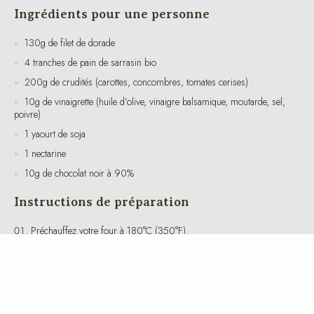
130g de filet de dorade
4 tranches de pain de sarrasin bio
200g de crudités (carottes, concombres, tomates cerises)
10g de vinaigrette (huile d’olive, vinaigre balsamique, moutarde, sel,
poivre)
1 yaourt de soja
1 nectarine
10g de chocolat noir à 90%
Instructions de préparation
Préchauffez votre four à 180°C (350°F).
Placez le filet de dorade sur une plaque de cuisson recouverte de
papier sulfurisé. Assaisonnez avec du sel, du poivre et un filet d’huile
d’olive. Faites cuire au four pendant environ 15-20 minutes, jusqu’à ce
que le poisson soit bien cuit et se défasse facilement à la fourchette.
Pendant ce temps, préparez les crudités : lavez et coupez les
carottes, concombres et tomates cerises en morceaux. Mélangez-les
dans un saladier avec la vinaigrette.