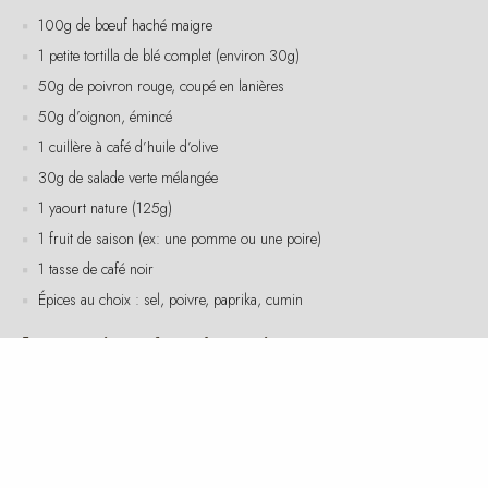
1 petite tortilla de blé complet (environ 30g)
50g de poivron rouge, coupé en lanières
50g d’oignon, émincé
1 cuillère à café d’huile d’olive
30g de salade verte mélangée
1 yaourt nature (125g)
1 fruit de saison (ex: une pomme ou une poire)
1 tasse de café noir
Épices au choix : sel, poivre, paprika, cumin
Instructions de préparation
Chauffez l’huile d’olive dans une poêle à feu moyen. Ajoutez
l’oignon et le poivron, et faites revenir jusqu’à ce qu’ils soient tendres.
Ajoutez le bœuf haché à la poêle, assaisonnez avec du sel, du
poivre, du paprika et du cumin. Faites cuire jusqu’à ce que le bœuf soit
bien cuit.
Réchauffez la tortilla dans une poêle sèche ou au micro-ondes
pendant quelques secondes.