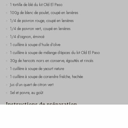
1/4 de poivron rouge, coupé en lanières
1/4 de poivron vert, coupé en lanières
1/4 d’oignon, émincé
1 cuillère à soupe d’huile d’olive
1 cuillère à soupe de mélange d’épices du kit Old El Paso
30g de haricots noirs en conserve, égouttés et rincés
1 cuillère à soupe de yaourt nature
1 cuillère à soupe de coriandre fraîche, hachée
Jus d’un quart de citron vert
Sel et poivre, au goût
Instructions de préparation
Dans une poêle, chauffez l’huile d’olive à feu moyen. Ajoutez les
lanières de poulet et faites-les cuire jusqu’à ce qu’elles soient dorées et
bien cuites.
Ajoutez les poivrons et l’oignon dans la poêle et faites sauter
pendant environ 5 minutes, jusqu’à ce qu’ils soient tendres.