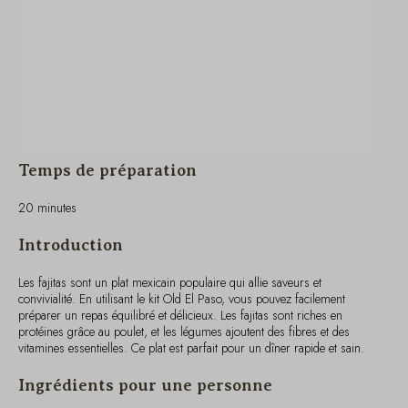
Temps de préparation
20 minutes
Introduction
Les fajitas sont un plat mexicain populaire qui allie saveurs et
convivialité. En utilisant le kit Old El Paso, vous pouvez facilement
préparer un repas équilibré et délicieux. Les fajitas sont riches en
protéines grâce au poulet, et les légumes ajoutent des fibres et des
vitamines essentielles. Ce plat est parfait pour un dîner rapide et sain.
Ingrédients pour une personne
1 tortilla de blé du kit Old El Paso
100g de blanc de poulet, coupé en lanières