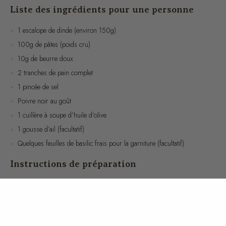
1 escalope de dinde (environ 150g)
100g de pâtes (poids cru)
10g de beurre doux
2 tranches de pain complet
1 pincée de sel
Poivre noir au goût
1 cuillère à soupe d’huile d’olive
1 gousse d’ail (facultatif)
Quelques feuilles de basilic frais pour la garniture (facultatif)
Instructions de préparation
Faites cuire les pâtes dans une grande casserole d’eau bouillante
salée selon les instructions du paquet jusqu’à ce qu’elles soient al
dente. Égouttez-les et réservez.
Dans une poêle, faites chauffer l’huile d’olive à feu moyen. Ajoutez
l’ail émincé si vous l’utilisez, et faites-le revenir jusqu’à ce qu’il soit
doré.
Ajoutez l’escalope de dinde dans la poêle, assaisonnez avec une