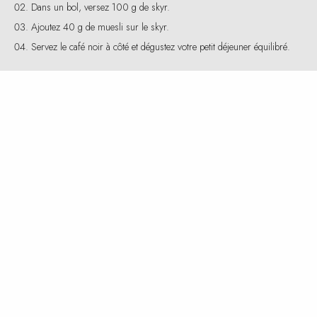
Servez le café noir à côté et dégustez votre petit déjeuner équilibré.
Valeurs nutritives et caloriques
Ce petit déjeuner fournit environ :
Calories : 250 kcal
Protéines : 18 g
Glucides : 30 g
Lipides : 4 g
Fibres : 5 g