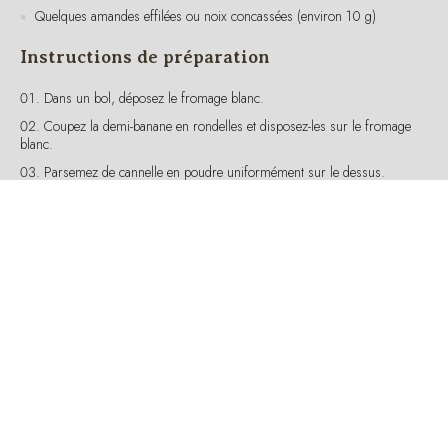
Instructions de préparation
Dans un bol, déposez le fromage blanc.
Coupez la demi-banane en rondelles et disposez-les sur le fromage
blanc.
Parsemez de cannelle en poudre uniformément sur le dessus.
Ajoutez les flocons d’avoine pour un apport en fibres et une texture
croquante.
Si vous souhaitez une touche sucrée supplémentaire, arrosez de
miel ou de sirop d’érable.
Terminez par quelques amandes effilées ou noix concassées pour
un apport en bonnes graisses et en croquant.
Valeurs nutritives et caloriques
Ce petit-déjeuner apporte environ 250-300 kcal par portion, selon les
ingrédients exacts utilisés. Il contient environ 15 g de protéines, 35 g
de glucides et 8 g de lipides, offrant un bon équilibre pour bien
commencer la journée.