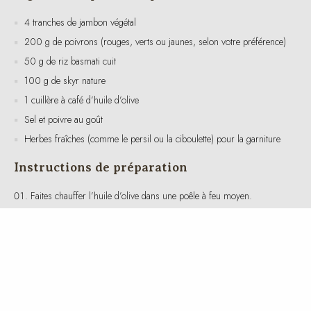
200 g de poivrons (rouges, verts ou jaunes, selon votre préférence)
50 g de riz basmati cuit
100 g de skyr nature
1 cuillère à café d’huile d’olive
Sel et poivre au goût
Herbes fraîches (comme le persil ou la ciboulette) pour la garniture
Instructions de préparation
Faites chauffer l’huile d’olive dans une poêle à feu moyen.
Ajoutez les poivrons coupés en lamelles et faites-les revenir
pendant environ 5 à 7 minutes jusqu’à ce qu’ils soient tendres.
Ajoutez les tranches de jambon végétal dans la poêle et faites-les
chauffer pendant 2 à 3 minutes.
Dans une assiette, disposez le riz basmati cuit.
Ajoutez les poivrons et le jambon végétal par-dessus le riz.
Ajoutez le skyr nature sur le côté de l’assiette ou directement sur le
mélange de riz et de poivrons, selon votre préférence.