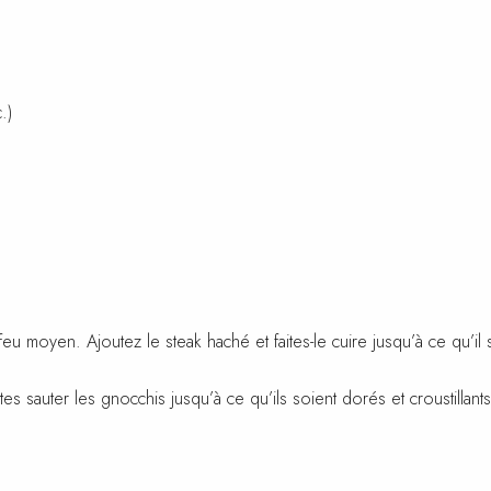
.)
à feu moyen. Ajoutez le steak haché et faites-le cuire jusqu’à ce qu’
tes sauter les gnocchis jusqu’à ce qu’ils soient dorés et croustillant
légumes verts pendant environ 5 à 7 minutes jusqu’à ce qu’ils soien
 les légumes verts. Servez avec le fromage blanc en dessert.