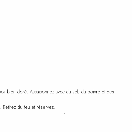
il soit bien doré. Assaisonnez avec du sel, du poivre et des
s. Retirez du feu et réservez.
t tendres mais encore croquants. Égouttez-les bien.