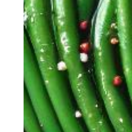
diriez-vous d’avoir Votre coach Nutrit
de l’Intelligence Artificielle à votre service pour perdre du poids,
ger. Découvrez NutriCoach AI et atteignez vos objectifs sans r
avec un rééquilibrage alimentaire !
z de 50% de réduction pour tester et co
 code promo sur votre accompagnement Nutrition par Intelligence 