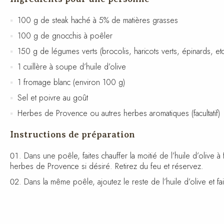
100 g de steak haché à 5% de matières grasses
100 g de gnocchis à poêler
150 g de légumes verts (brocolis, haricots verts, épinards, etc
1 cuillère à soupe d’huile d’olive
1 fromage blanc (environ 100 g)
Sel et poivre au goût
Herbes de Provence ou autres herbes aromatiques (facultatif)
Instructions de préparation
Dans une poêle, faites chauffer la moitié de l’huile d’olive 
herbes de Provence si désiré. Retirez du feu et réservez.
Dans la même poêle, ajoutez le reste de l’huile d’olive et fai
Dans une casserole d’eau bouillante salée, faites cuire les 
Dans une assiette, disposez le steak haché, les gnocchis et