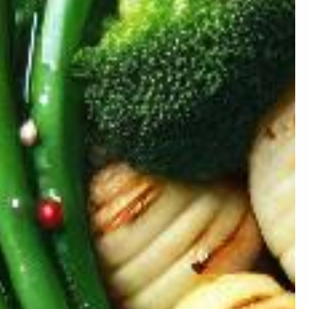
×
ion ?
 prendre de la masse ou
égime mais simplement
nstater.
Artificielle.