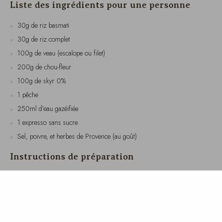
30g de riz basmati
30g de riz complet
100g de veau (escalope ou filet)
200g de chou-fleur
100g de skyr 0%
1 pêche
250ml d’eau gazéifiée
1 expresso sans sucre
Sel, poivre, et herbes de Provence (au goût)
Instructions de préparation
Rincez le riz basmati et le riz complet sous l’eau froide. Faites-les
cuire ensemble dans une casserole d’eau bouillante salée pendant
environ 15-20 minutes, jusqu’à ce qu’ils soient tendres. Égouttez et
réservez.
Coupez le chou-fleur en petits bouquets et faites-le cuire à la vapeur
pendant environ 10 minutes, jusqu’à ce qu’il soit tendre mais encore
croquant.