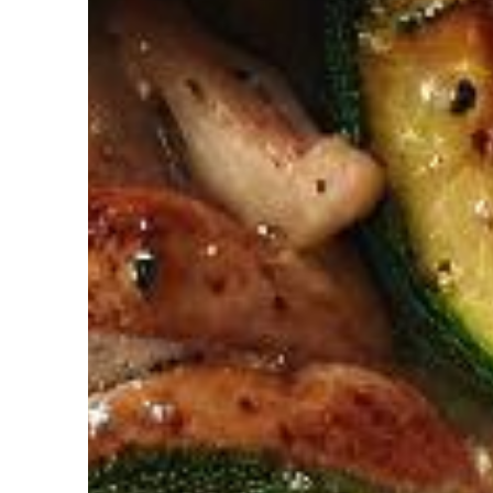
diriez-vous d’avoir Votre coach Nutrit
de l’Intelligence Artificielle à votre service pour perdre du poids,
ger. Découvrez NutriCoach AI et atteignez vos objectifs sans r
avec un rééquilibrage alimentaire !
z de 50% de réduction pour tester et co
 code promo sur votre accompagnement Nutrition par Intelligence 