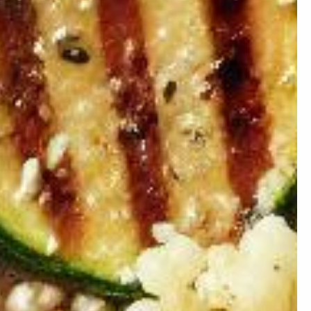
×
ion ?
 prendre de la masse ou
égime mais simplement
nstater.
Artificielle.