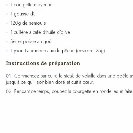
1 courgette moyenne
1 gousse d’ail
120g de semoule
1 cuillère à café d’huile d’olive
Sel et poivre au goût
1 yaourt aux morceaux de pêche (environ 125g)
Instructions de préparation
Commencez par cuire le steak de volaille dans une poêle ave
jusqu’à ce qu’il soit bien doré et cuit à cœur.
Pendant ce temps, coupez la courgette en rondelles et faites
Pour la semoule, portez à ébullition 120 ml d’eau salée. Ret
Servez le steak de volaille accompagné des courgettes à l’a
Valeurs nutritives et caloriques