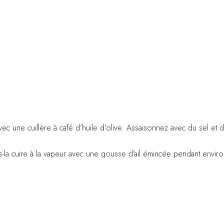
c une cuillère à café d’huile d’olive. Assaisonnez avec du sel et d
-la cuire à la vapeur avec une gousse d’ail émincée pendant environ
irez du feu et ajoutez la semoule. Couvrez et laissez gonfler penda
il et de la semoule. Terminez le repas avec le yaourt aux morceaux