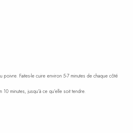
u poivre. Faites-le cuire environ 5-7 minutes de chaque côté
 10 minutes, jusqu’à ce qu’elle soit tendre.
nt 5 minutes, puis aérez avec une fourchette.
 de pêche.