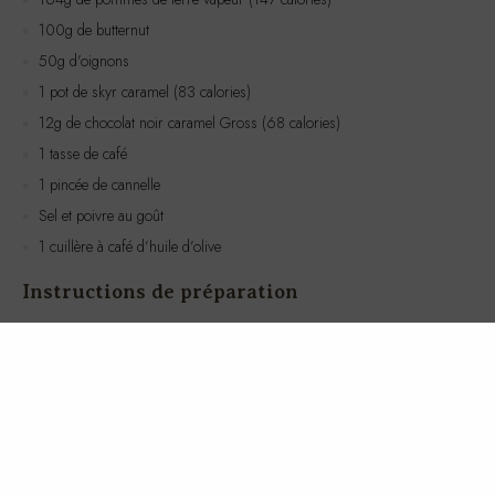
50g d’oignons
1 pot de skyr caramel (83 calories)
12g de chocolat noir caramel Gross (68 calories)
1 tasse de café
1 pincée de cannelle
Sel et poivre au goût
1 cuillère à café d’huile d’olive
Instructions de préparation
Épluchez et coupez les pommes de terre en morceaux. Faites-les
cuire à la vapeur pendant environ 15 minutes jusqu’à ce qu’elles soient
tendres.
Dans une poêle, faites chauffer l’huile d’olive. Ajoutez les oignons
émincés et le butternut coupé en dés. Faites revenir à feu moyen
jusqu’à ce qu’ils soient dorés et tendres, environ 10 minutes.
Égouttez le thon et mélangez-le avec les tomates séchées dans un
bol. Assaisonnez avec du sel et du poivre.
Servez le thon avec les pommes de terre vapeur et les légumes