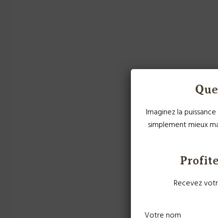
Que 
Imaginez la puissance 
simplement mieux man
Profite
Recevez votr
Votre nom