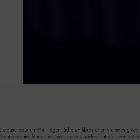
licieuse pour un dîner léger. Riche en fibres et en vitamines grâc
chent à réduire leur consommation de glucides tout en savourant un r