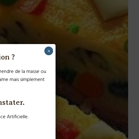
×
ion ?
 prendre de la masse ou
égime mais simplement
nstater.
Artificielle.