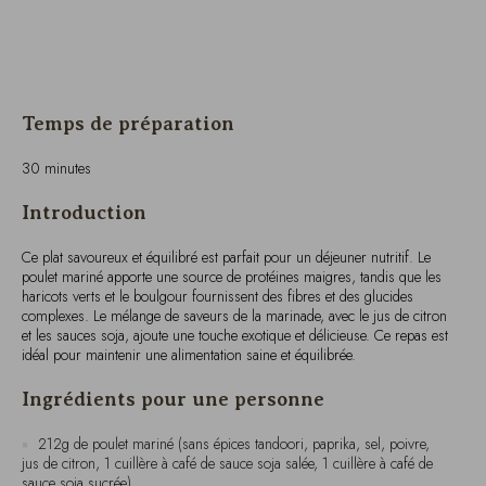
Temps de préparation
30 minutes
Introduction
Ce plat savoureux et équilibré est parfait pour un déjeuner nutritif. Le
poulet mariné apporte une source de protéines maigres, tandis que les
haricots verts et le boulgour fournissent des fibres et des glucides
complexes. Le mélange de saveurs de la marinade, avec le jus de citron
et les sauces soja, ajoute une touche exotique et délicieuse. Ce repas est
idéal pour maintenir une alimentation saine et équilibrée.
Ingrédients pour une personne
212g de poulet mariné (sans épices tandoori, paprika, sel, poivre,
jus de citron, 1 cuillère à café de sauce soja salée, 1 cuillère à café de
sauce soja sucrée)
180g de haricots verts, bouillis à l’eau