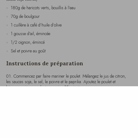
70g de boulgour
1 cuillère à café d’huile d’olive
1 gousse d’ail, émincée
1/2 oignon, émincé
Sel et poivre au goût
Instructions de préparation
Commencez par faire mariner le poulet. Mélangez le jus de citron,
les sauces soja, le sel, le poivre et le paprika. Ajoutez le poulet et
laissez mariner pendant au moins 15 minutes.
Pendant ce temps, faites cuire le boulgour selon les instructions du
paquet. Égouttez et réservez.
Dans une poêle, chauffez l’huile d’olive à feu moyen. Ajoutez l’ail
et l’oignon, et faites revenir jusqu’à ce qu’ils soient dorés.
Ajoutez le poulet mariné dans la poêle et faites cuire jusqu’à ce
qu’il soit bien cuit, environ 6-8 minutes de chaque côté.
Ajoutez les haricots verts bouillis à la poêle et mélangez bien avec
le poulet et les oignons.