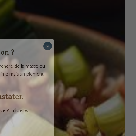
×
ion ?
 prendre de la masse ou
égime mais simplement
nstater.
Artificielle.