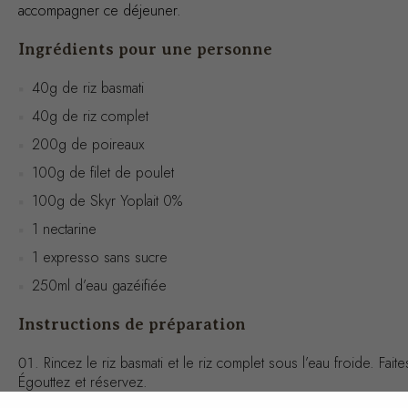
accompagner ce déjeuner.
Ingrédients pour une personne
40g de riz basmati
40g de riz complet
200g de poireaux
100g de filet de poulet
100g de Skyr Yoplait 0%
1 nectarine
1 expresso sans sucre
250ml d’eau gazéifiée
Instructions de préparation
Rincez le riz basmati et le riz complet sous l’eau froide. Fa
Égouttez et réservez.