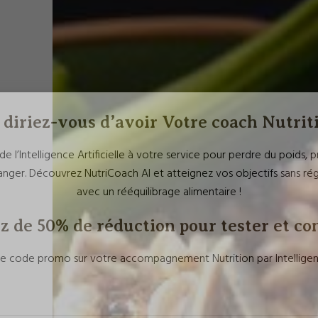
diriez-vous d’avoir Votre coach Nutrit
de l’Intelligence Artificielle à votre service pour perdre du poids,
ger. Découvrez NutriCoach AI et atteignez vos objectifs sans r
avec un rééquilibrage alimentaire !
z de 50% de réduction pour tester et co
 code promo sur votre accompagnement Nutrition par Intelligence 