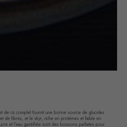
i et de riz complet fournit une bonne source de glucides
de fibres, et le skyr, riche en protéines et faible en
cre et l’eau gazéifiée sont des boissons parfaites pour