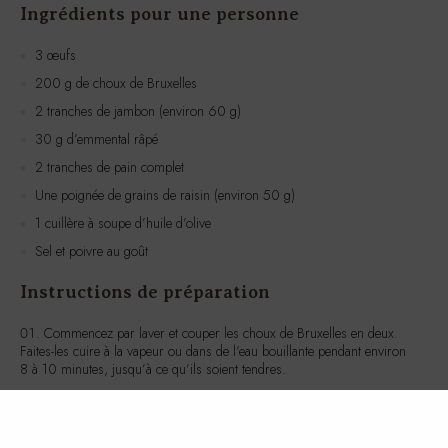
Ingrédients pour une personne
3 œufs
200 g de choux de Bruxelles
2 tranches de jambon (environ 60 g)
30 g d’emmental râpé
2 tranches de pain complet
Une poignée de grains de raisin (environ 50 g)
1 cuillère à soupe d’huile d’olive
Sel et poivre au goût
Instructions de préparation
Commencez par laver et couper les choux de Bruxelles en deux.
Faites-les cuire à la vapeur ou dans de l’eau bouillante pendant environ
8 à 10 minutes, jusqu’à ce qu’ils soient tendres.
Dans une poêle, chauffez l’huile d’olive à feu moyen. Cassez les
œufs dans la poêle et faites-les cuire jusqu’à ce que les blancs soient
bien cuits mais que les jaunes soient encore coulants, environ 3 à 4