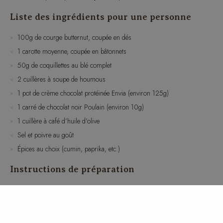
100g de courge butternut, coupée en dés
1 carotte moyenne, coupée en bâtonnets
50g de coquillettes au blé complet
2 cuillères à soupe de houmous
1 pot de crème chocolat protéinée Envia (environ 125g)
1 carré de chocolat noir Poulain (environ 10g)
1 cuillère à café d’huile d’olive
Sel et poivre au goût
Épices au choix (cumin, paprika, etc.)
Instructions de préparation
Préchauffez le four à 200°C (390°F).
Disposez les dés de courge butternut sur une plaque de cuisson.
Arrosez-les d’huile d’olive, saupoudrez de sel, de poivre et d’épices au
choix. Mélangez bien et enfournez pendant 20 minutes, ou jusqu’à ce
qu’ils soient tendres et légèrement dorés.
Pendant ce temps, faites cuire les coquillettes au blé complet selon