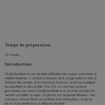
Temps de préparation
30 minutes
Introduction
Ce plat équilibré est une véritable célébration des saveurs automnales et
méditerranéennes. Il combine la douceur de la courge butternut rôtie, la
fraîcheur des carottes, et la richesse du houmous, le tout accompagné
de coquillettes au blé complet. Pour finir sur une note sucrée et
gourmande, une crème chocolat protéinée et un carré de chocolat noir
viennent compléter ce repas. Ce plat est non seulement délicieux, mais
il est aussi riche en fibres, en protéines et en antioxydants, ce qui en
fait un choix parfait pour un déjeuner équilibré.
Liste des ingrédients pour une personne