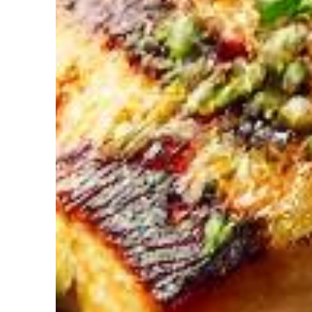
diriez-vous d’avoir Votre coach Nutrit
de l’Intelligence Artificielle à votre service pour perdre du poids,
ger. Découvrez NutriCoach AI et atteignez vos objectifs sans r
avec un rééquilibrage alimentaire !
z de 50% de réduction pour tester et co