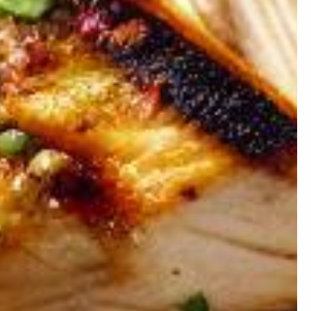
×
ion ?
 prendre de la masse ou
égime mais simplement
nstater.