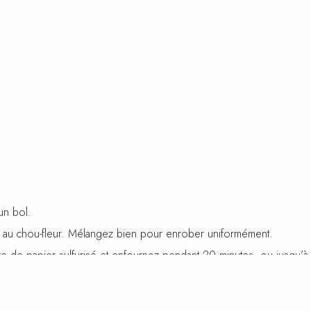
un bol.
ivre au chou-fleur. Mélangez bien pour enrober uniformément.
 de papier sulfurisé et enfournez pendant 20 minutes, ou jusqu’à c
 sel et du poivre.
et environ 6-7 minutes de chaque côté, jusqu’à ce qu’il soit bien cui