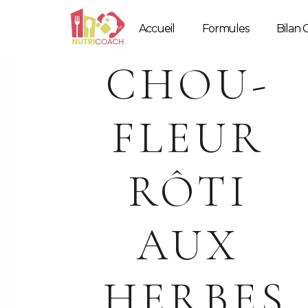
Accueil
Formules
Bilan G
CHOU-
FLEUR
RÔTI
AUX
HERBES