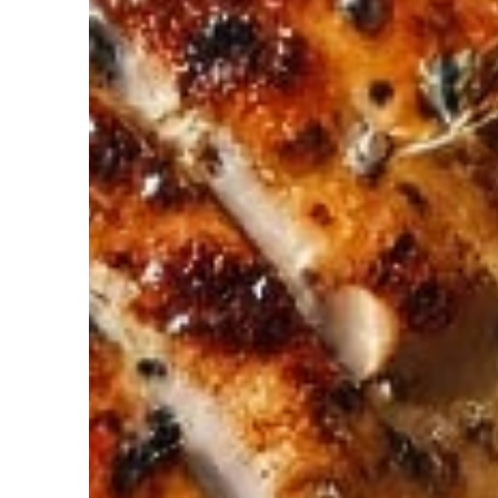
diriez-vous d’avoir Votre coach Nutrit
de l’Intelligence Artificielle à votre service pour perdre du poids,
ger. Découvrez NutriCoach AI et atteignez vos objectifs sans r
avec un rééquilibrage alimentaire !
z de 50% de réduction pour tester et co
 code promo sur votre accompagnement Nutrition par Intelligence 