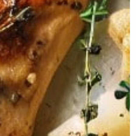
×
ion ?
 prendre de la masse ou
égime mais simplement
nstater.
Artificielle.