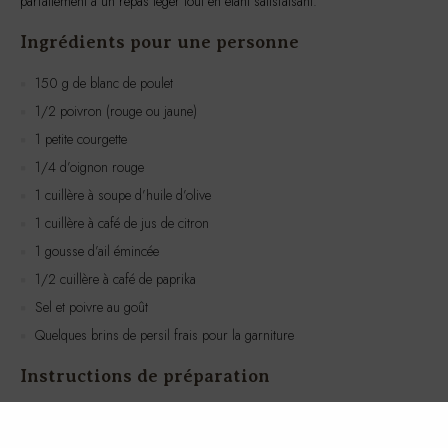
parfaitement à un repas léger tout en étant satisfaisant.
Ingrédients pour une personne
150 g de blanc de poulet
1/2 poivron (rouge ou jaune)
1 petite courgette
1/4 d’oignon rouge
1 cuillère à soupe d’huile d’olive
1 cuillère à café de jus de citron
1 gousse d’ail émincée
1/2 cuillère à café de paprika
Sel et poivre au goût
Quelques brins de persil frais pour la garniture
Instructions de préparation
Préchauffez votre four à 200°C (390°F).
Coupez le blanc de poulet en cubes d’environ 2 cm.