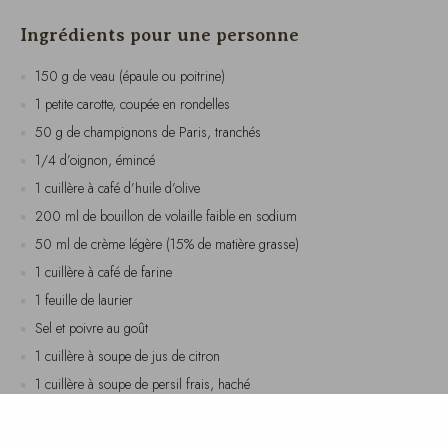
150 g de veau (épaule ou poitrine)
1 petite carotte, coupée en rondelles
50 g de champignons de Paris, tranchés
1/4 d’oignon, émincé
1 cuillère à café d’huile d’olive
200 ml de bouillon de volaille faible en sodium
50 ml de crème légère (15% de matière grasse)
1 cuillère à café de farine
1 feuille de laurier
Sel et poivre au goût
1 cuillère à soupe de jus de citron
1 cuillère à soupe de persil frais, haché
Instructions de préparation
Dans une casserole, chauffer l’huile d’olive à feu moyen. Ajouter
l’oignon et faire revenir jusqu’à ce qu’il soit translucide.