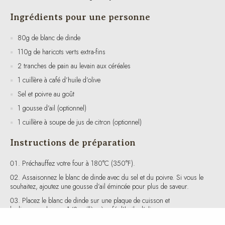
80g de blanc de dinde
110g de haricots verts extra-fins
2 tranches de pain au levain aux céréales
1 cuillère à café d’huile d’olive
Sel et poivre au goût
1 gousse d’ail (optionnel)
1 cuillère à soupe de jus de citron (optionnel)
Instructions de préparation
Préchauffez votre four à 180°C (350°F).
Assaisonnez le blanc de dinde avec du sel et du poivre. Si vous le
souhaitez, ajoutez une gousse d’ail émincée pour plus de saveur.
Placez le blanc de dinde sur une plaque de cuisson et
badigeonnez-le avec 1/2 cuillère à café d’huile d’olive.
Faites cuire au four pendant 15-20 minutes, ou jusqu’à ce que la
dinde soit bien dorée et cuite à cœur.
Pendant ce temps, faites bouillir de l’eau dans une casserole et