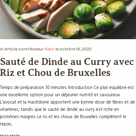
×
in
Article
contributeur
Alain
le
octobre 19, 2025
Que diriez-vous d’avoir Votre
Sauté de Dinde au Curry
coach Nutrition ?
avec Riz et Chou de
Imaginez la puissance de l’Intelligence Artificielle à
Bruxelles
votre service pour perdre du poids, prendre de la
masse ou simplement mieux manger. Découvrez
Temps de préparation 30 minutes Introduction Ce plat équilibré
NutriCoach AI et atteignez vos objectifs sans régime
est une excellente option pour un déjeuner nutritif et savoureux.
mais simplement avec un rééquilibrage alimentaire !
L’avocat et la macédoine apportent une bonne dose de fibres et
de vitamines, tandis que le sauté de dinde au curry est riche en
Profitez de 50% de réduction
protéines maigres. Le riz et les choux de Bruxelles complètent le
pour tester et constater.
repas...
Recevez votre code promo sur votre
READ MORE
accompagnement Nutrition par Intelligence