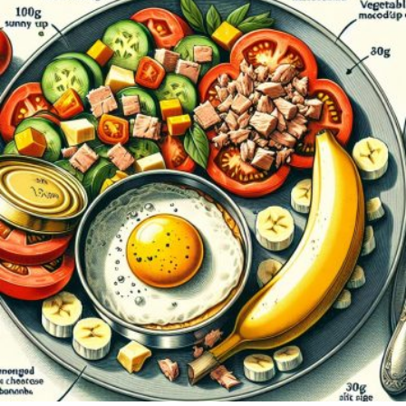
in
Article
contributeur
Alain
le
juillet 22, 2025
Délice de Tomates