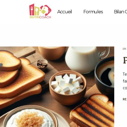
Accueil
Formules
Bilan 
i
P
Te
fa
co
RE