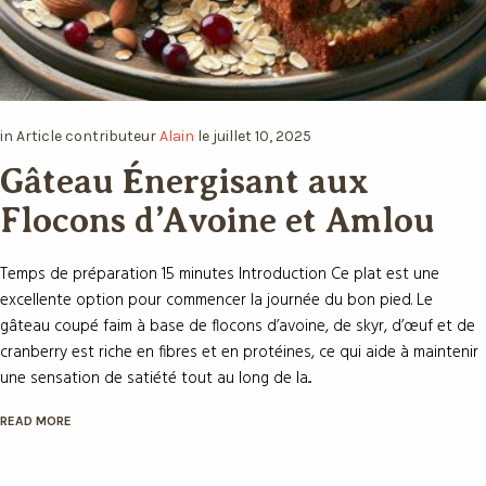
×
Que diriez-vous d’avoir Votre
in
Article
contributeur
Alain
le
juillet 10, 2025
coach Nutrition ?
Gâteau Énergisant aux
Flocons d’Avoine et Amlou
Imaginez la puissance de l’Intelligence Artificielle à
votre service pour perdre du poids, prendre de la
Temps de préparation 15 minutes Introduction Ce plat est une
masse ou simplement mieux manger. Découvrez
excellente option pour commencer la journée du bon pied. Le
NutriCoach AI et atteignez vos objectifs sans régime
gâteau coupé faim à base de flocons d’avoine, de skyr, d’œuf et
mais simplement avec un rééquilibrage alimentaire !
de cranberry est riche en fibres et en protéines, ce qui aide à
maintenir une sensation de satiété tout au long de la...
Profitez de 50% de réduction
pour tester et constater.
READ MORE
Recevez votre code promo sur votre
accompagnement Nutrition par Intelligence
Artificielle.