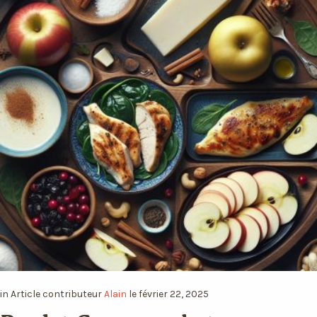
in
Article
contributeur
Alain
le
février 22, 2025
Poulet Gourmand et
Douceurs Équilibrées