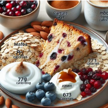
Votre nom
Votre e-mail
in
Article
contributeur
Alain
le
mars 3, 2025
Gâteau Énergie Matinale