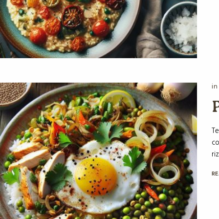
in
P
Te
co
riz
Votre nom
RE
Votre e-mail