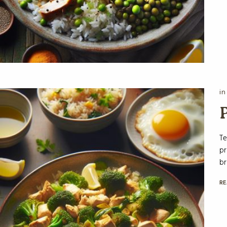
in
P
Te
de
bro
RE