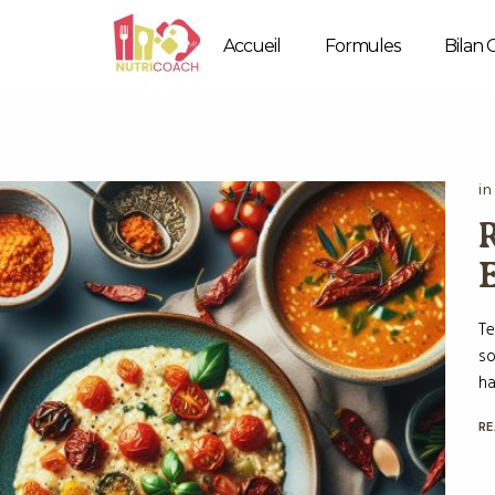
Accueil
Formules
Bilan 
in
R
E
Te
so
ha
RE