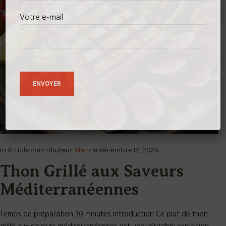
Votre e-mail
in
Article
contributeur
Alain
le
décembre 12, 2025
Thon Grillé aux Saveurs
Méditerranéennes
Temps de préparation 30 minutes Introduction Ce plat de thon
grillé aux saveurs méditerranéennes est une véritable explosion
de goûts et de couleurs. En associant la richesse du thon à la