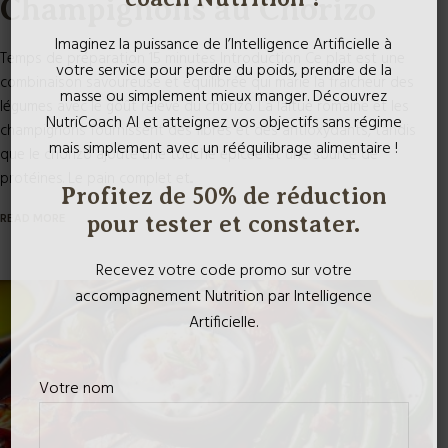
Temps de préparation 15 minutes Introduction Ce plat est une
combinaison savoureuse et équilibrée qui marie la fraîcheur des
Imaginez la puissance de l’Intelligence Artificielle à
légumes avec le goût relevé du chorizo. La laitue romaine et les
votre service pour perdre du poids, prendre de la
champignons fournissent des fibres et des antioxydants, tandis
masse ou simplement mieux manger. Découvrez
que le chorizo ajoute une touche épicée et une source de
NutriCoach AI et atteignez vos objectifs sans régime
protéines. Le pain complet et...
mais simplement avec un rééquilibrage alimentaire !
READ MORE
Profitez de 50% de réduction
pour tester et constater.
Recevez votre code promo sur votre
accompagnement Nutrition par Intelligence
Artificielle.
Votre nom