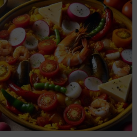
in
Article
contributeur
Alain
le
décembre 18, 2025