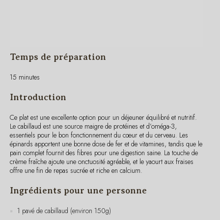
Temps de préparation
15 minutes
Introduction
Ce plat est une excellente option pour un déjeuner équilibré et nutritif.
Le cabillaud est une source maigre de protéines et d’oméga-3,
essentiels pour le bon fonctionnement du cœur et du cerveau. Les
épinards apportent une bonne dose de fer et de vitamines, tandis que le
pain complet fournit des fibres pour une digestion saine. La touche de
crème fraîche ajoute une onctuosité agréable, et le yaourt aux fraises
offre une fin de repas sucrée et riche en calcium.
Ingrédients pour une personne
1 pavé de cabillaud (environ 150g)
150g d’épinards frais
1 cuillère à soupe de crème fraîche (environ 15g)