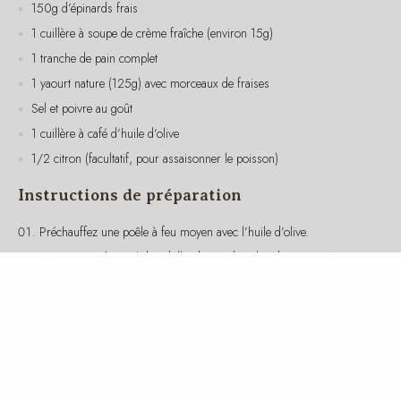
1 tranche de pain complet
1 yaourt nature (125g) avec morceaux de fraises
Sel et poivre au goût
1 cuillère à café d’huile d’olive
1/2 citron (facultatif, pour assaisonner le poisson)
Instructions de préparation
Préchauffez une poêle à feu moyen avec l’huile d’olive.
Assaisonnez le pavé de cabillaud avec du sel et du poivre. Ajoutez
un filet de jus de citron si désiré.
Faites cuire le cabillaud dans la poêle pendant environ 3-4 minutes
de chaque côté, jusqu’à ce qu’il soit bien cuit et légèrement doré.
Dans une autre poêle, faites revenir les épinards avec une pincée
de sel jusqu’à ce qu’ils soient tendres.
Ajoutez la crème fraîche aux épinards et mélangez bien.
Servez le cabillaud sur un lit d’épinards à la crème.
Accompagnez avec la tranche de pain complet et le yaourt aux